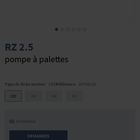
Skip
to
RZ 2.5
the
beginning
pompe à palettes
of
the
images
gallery
Type de fiche secteur
CEE
Référence
20798120
CEE
CH
UK
US
ON DEMAND
DEMANDES