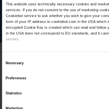
COMPARER
COMPARER
À
This website uses technically necessary cookies and marketi
VACUUBRAND
COMPARER
services. If you do not consent to the use of marketing cookie
Protection des données
Cookiebot service to ask whether you wish to give your cons
Imprint
form of your IP address to cookiebot.com in the USA which 
Disclaimer
encrypted Cookie Key is created which can read and follow yo
Cookie settings
in the USA does not correspond to EU standards, and it cann
servers.
For more information on cookies and the use of your personal
Consent
Necessary
Selection
Imprint
Preferences
Statistics
Marketing