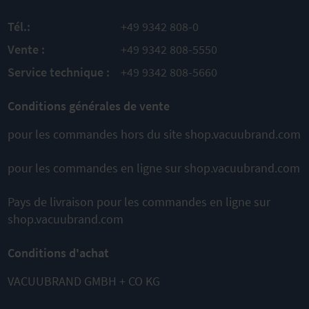
facile de
d’ébullition
Processus
l'huile
sous vide
Processus
Tél.:
+49 9342 808-0
prédéfinis
sous vide
prédéfinis
AU
Vente :
+49 9342 808-5550
PRODUIT
AU
AJOUTER
Service technique :
+49 9342 808-5660
PRODUIT
AU
AJOUTER
PRODUIT
À
AJOUTER
Conditions générales de vente
À
COMPARER
À
COMPARER
pour les commandes hors du site shop.vacuubrand.com
COMPARER
pour les commandes en ligne sur shop.vacuubrand.com
Cela pourrait également vous
Pays de livraison pour les commandes en ligne sur
convenir
shop.vacuubrand.com
Conditions d'achat
VACUUBRAND GMBH + CO KG