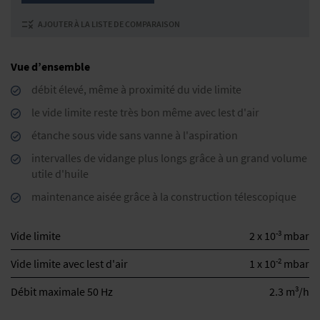
AJOUTER À LA LISTE DE COMPARAISON
Vue d’ensemble
débit élevé, même à proximité du vide limite
le vide limite reste très bon même avec lest d'air
étanche sous vide sans vanne à l'aspiration
intervalles de vidange plus longs grâce à un grand volume
utile d'huile
maintenance aisée grâce à la construction télescopique
-3
Vide limite
2 x 10
mbar
-2
Vide limite avec lest d'air
1 x 10
mbar
3
Débit maximale 50 Hz
2.3 m
/h