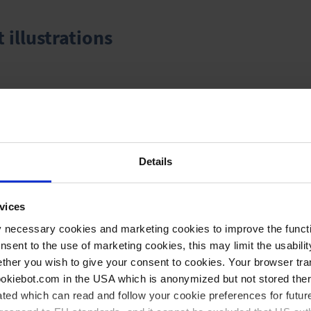
illustrations
1000 mm
29 mm
120 mm
Details
vices
y necessary cookies and marketing cookies to improve the functi
ela pourrait également vous conven
onsent to the use of marketing cookies, this may limit the usabili
ther you wish to give your consent to cookies. Your browser tra
cookiebot.com in the USA which is anonymized but not stored th
ted which can read and follow your cookie preferences for future