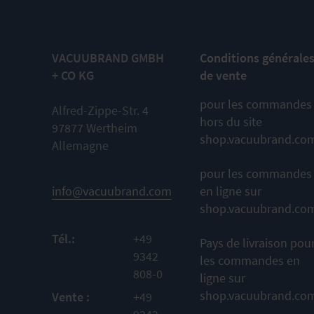
VACUUBRAND GMBH
Conditions générale
+ CO KG
de vente
pour les commandes
Alfred-Zippe-Str. 4
hors du site
97877 Wertheim
shop.vacuubrand.co
Allemagne
pour les commandes
info@vacuubrand.com
en ligne sur
shop.vacuubrand.co
Tél.:
+49
Pays de livraison pou
9342
les commandes en
808-0
ligne sur
shop.vacuubrand.co
Vente :
+49