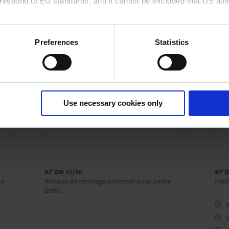
rrespond to EU standards, and it cannot be excluded that US aut
ies and the use of your personal data please visit our
data priv
Preferences
Statistics
Use necessary cookies only
KF DN 32/40
KF D
te
Anneau de centrage universel pour petite
Peti
bride