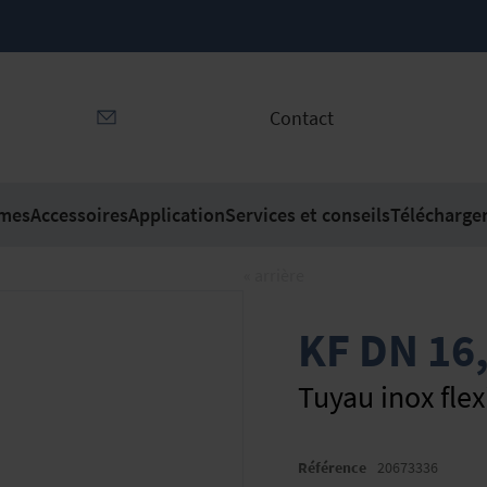
Contact
mes
Accessoires
Application
Services et conseils
Télécharge
« arrière
KF DN 16
Tuyau inox flex
Référence
20673336