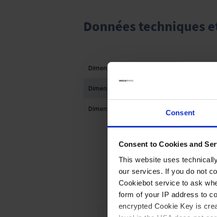
Données techniques et 
Dimensions A in mm
Dimensions P en mm
Dimensions C in mm
Consent
Consent to Cookies and Ser
This website uses technicall
C
our services. If you do not c
Cookiebot service to ask whe
form of your IP address to 
encrypted Cookie Key is crea