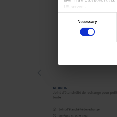
level in the USA does not co
US servers.
Consent
For more information on cook
Necessary
Selection
Imprint
KF DN 16
ur petite bride
Joint d'étanchéité de rechange pour peti
bride
Joint d'étanchéité de rechange
Matériau du joint FKM