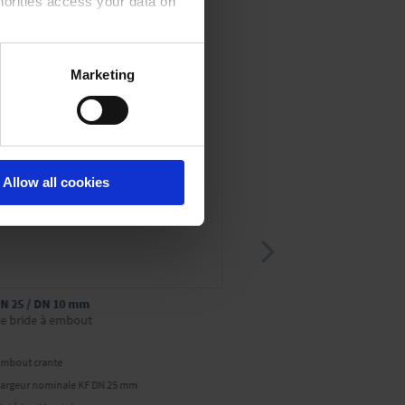
horities access your data on
acy statement.
Marketing
Allow all cookies
N 25 / DN 10 mm
KF DN 40/40
te bride à embout
Coude à petites brides
Embout crante
Largeur nominale KF D
Largeur nominale KF DN 25 mm
Matériau Aluminium