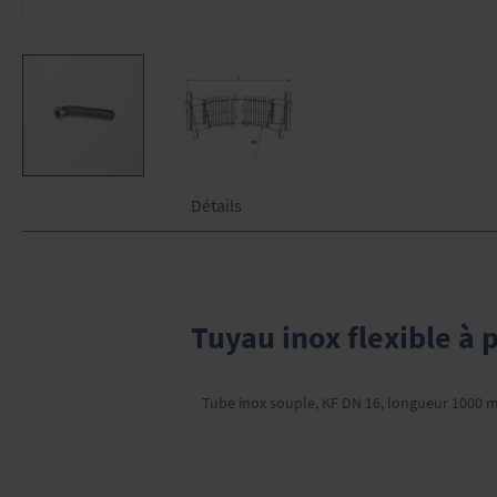
Skip
Détails
to
the
beginning
of
the
images
Tuyau inox flexible à p
gallery
Tube inox souple, KF DN 16, longueur 1000