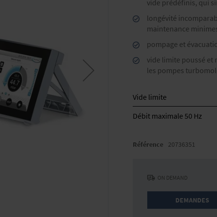
vide prédéfinis, qui si
longévité incomparabl
maintenance minime
pompage et évacuatio
vide limite poussé e
les pompes turbomol
Vide limite
Débit maximale 50 Hz
Référence
20736351
ON DEMAND
DEMANDES