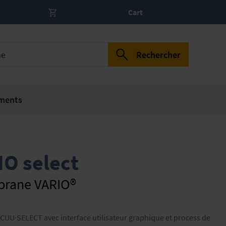
Cart
Rechercher
ments
IO select
rane VARIO®
CUU·SELECT avec interface utilisateur graphique et process de