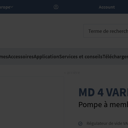
– Europe
Account
mes
Accessoires
Application
Services et conseils
Télécharge
« arrière
MD 4 VAR
Pompe à memb
Régulateur de vide VA