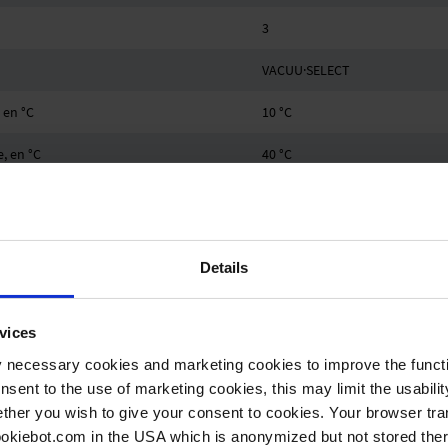
3
VACUU·SELECT
 en °C
10 °C
, en °C
40 °C
en °C
-10 °C
 en °C
60 °C
Details
1.1 bar
Petite bride KF DN 16
vices
Silencieux / G1/4"
y necessary cookies and marketing cookies to improve the functi
onsent to the use of marketing cookies, this may limit the usabili
0.53 kW
ther you wish to give your consent to cookies. Your browser tra
cookiebot.com in the USA which is anonymized but not stored th