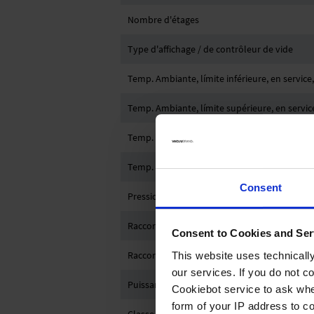
Nombre d'étages
Type d'affichage / de contrôleur de vide
Temp. Ambiante, límite inférieure, en service,
Temp. Ambiante, límite supérieure, en service
Temp. Ambiante, límite inféreure, stockage, 
Temp. Ambiante, límite supérieure, stockage,
Consent
Pression max. à l'échappement (abs.)
Raccord côté aspiration
Consent to Cookies and Ser
Raccord côté pression
This website uses technicall
our services. If you do not c
Puissance nominale en kW
Cookiebot service to ask whe
form of your IP address to 