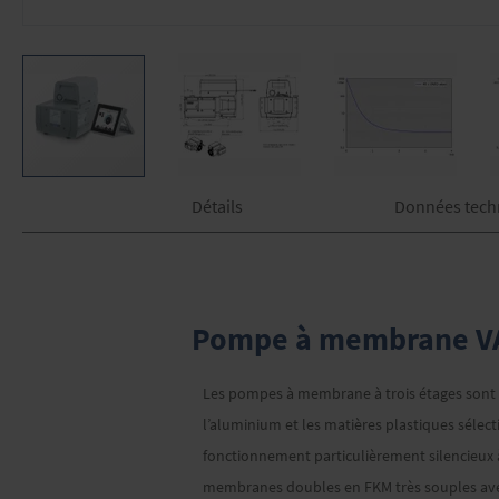
Skip
Détails
Données tech
to
the
beginning
of
the
images
Pompe à membrane VAR
gallery
Les pompes à membrane à trois étages sont i
l’aluminium et les matières plastiques sélec
fonctionnement particulièrement silencieux à
membranes doubles en FKM très souples avec 