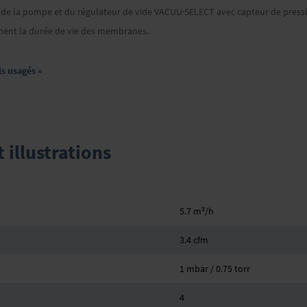
se de la pompe et du régulateur de vide VACUU·SELECT avec capteur de press
ent la durée de vie des membranes.
ls usagés »
illustrations
3
5.7 m
/h
3.4 cfm
1 mbar / 0.75 torr
4