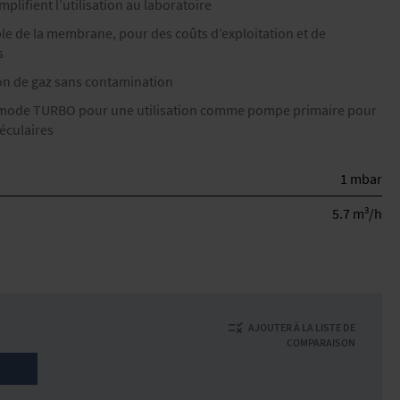
mplifient l’utilisation au laboratoire
e de la membrane, pour des coûts d’exploitation et de
s
n de gaz sans contamination
t mode TURBO pour une utilisation comme pompe primaire pour
éculaires
1 mbar
3
5.7 m
/h
AJOUTER À LA LISTE DE
COMPARAISON