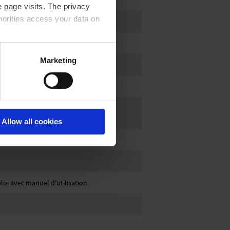
 page visits. The privacy
horities access your data on
acy statement.
Marketing
Allow all cookies
l Atm. only
oi avec manuel d'utilisation