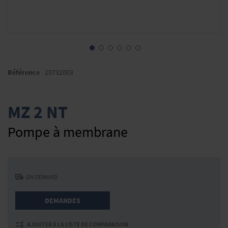
Skip
to
Référence
20732003
the
beginning
of
MZ 2 NT
the
images
Pompe à membrane
gallery
ON DEMAND
DEMANDES
AJOUTER À LA LISTE DE COMPARAISON