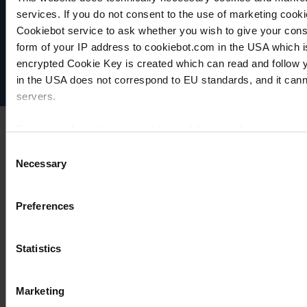
VACUUBRAND
services. If you do not consent to the use of marketing cookie
Protection des données
Cookiebot service to ask whether you wish to give your cons
Imprint
form of your IP address to cookiebot.com in the USA which 
Disclaimer
encrypted Cookie Key is created which can read and follow yo
Cookie settings
in the USA does not correspond to EU standards, and it cann
servers.
For more information on cookies and the use of your personal
Consent
Necessary
Selection
Imprint
Preferences
Statistics
Marketing