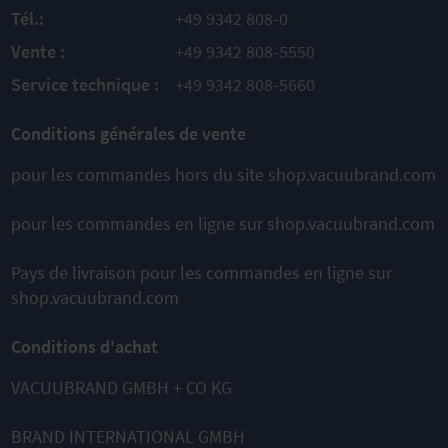
AU
COMPARER
AJOUTER
Tél.:
+49 9342 808-0
PRODUIT
AJOUTER
À
Vente :
+49 9342 808-5550
À
COMPARER
Service technique :
+49 9342 808-5660
COMPARER
Conditions générales de vente
Cela pourrait également vous
pour les commandes hors du site shop.vacuubrand.com
convenir
pour les commandes en ligne sur shop.vacuubrand.com
Pays de livraison pour les commandes en ligne sur
shop.vacuubrand.com
Conditions d'achat
VACUUBRAND GMBH + CO KG
MD 1
MD 4 NT
MZ 2 NT
Pompe à
Pompe à
Pompe à
membrane
membrane
membrane
BRAND INTERNATIONAL GMBH