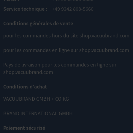
COMPARER
À
Service technique :
+49 9342 808-5660
COMPARER
Conditions générales de vente
pour les commandes hors du site shop.vacuubrand.com
pour les commandes en ligne sur shop.vacuubrand.com
Pays de livraison pour les commandes en ligne sur
shop.vacuubrand.com
Cela pourrait également vous
convenir
Conditions d'achat
VACUUBRAND GMBH + CO KG
BRAND INTERNATIONAL GMBH
Paiement sécurisé