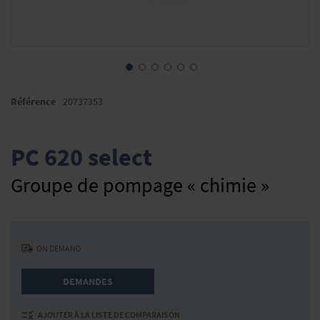
Skip
to
Référence
20737353
the
beginning
of
PC 620 select
the
images
Groupe de pompage « chimie »
gallery
ON DEMAND
DEMANDES
AJOUTER À LA LISTE DE COMPARAISON