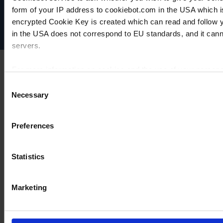
form of your IP address to cookiebot.com in the USA which 
Disclaimer
encrypted Cookie Key is created which can read and follow yo
Cookie settings
in the USA does not correspond to EU standards, and it cann
servers.
For more information on cookies and the use of your personal
Consent
Necessary
Selection
Imprint
Preferences
Statistics
Marketing