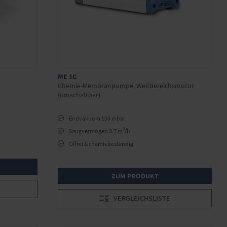
ME 1C
Chemie-Membranpumpe, Weitbereichsmotor
(umschaltbar)
Endvakuum 100 mbar
3
Saugvermögen 0.7 m
/h
Ölfrei & chemiebeständig
ZUM PRODUKT
VERGLEICHSLISTE