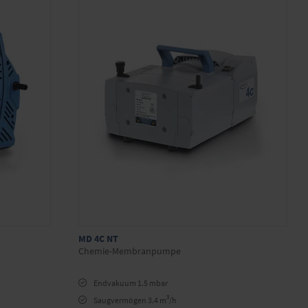
MD 4C NT
Chemie-Membranpumpe
Endvakuum 1.5 mbar
3
Saugvermögen 3.4 m
/h