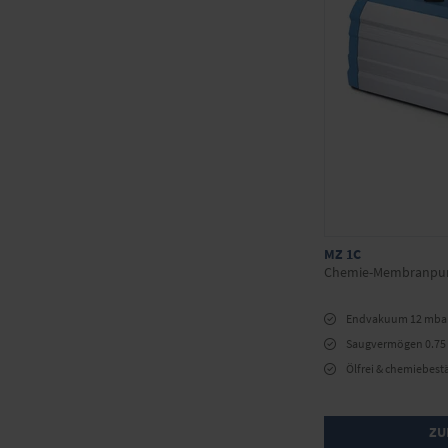
MZ 1C
Chemie-Membranp
Endvakuum 12 mba
Saugvermögen 0.75
Ölfrei & chemiebest
ZU