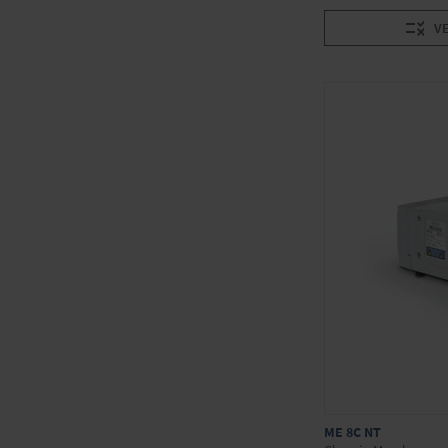
V
ME 8C NT