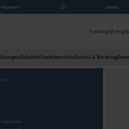
DE – Europe
Konto
lösungen
Zubehör
Einsatzbereiche
Service & Beratung
Down
rung
 aggressive