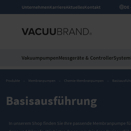
Unternehmen
Karriere
Aktuelles
Kontakt
Vakuumpumpen
Messgeräte & Controller
System
Produkte
Membranpumpen
Chemie-Membranpumpen
Basisausfüh
Basisausführung
In unserem Shop finden Sie Ihre passende Membranpumpe für