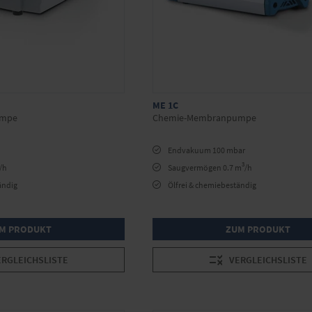
ME 1C
umpe
Chemie-Membranpumpe
Endvakuum 100 mbar
3
/h
Saugvermögen 0.7 m
/h
ändig
Ölfrei & chemiebeständig
M PRODUKT
ZUM PRODUKT
ERGLEICHSLISTE
VERGLEICHSLISTE