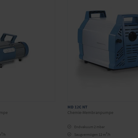
MD 12C NT
umpe
Chemie-Membranpumpe
Endvakuum 2 mbar
3
3
m
/h
Saugvermögen 12 m
/h