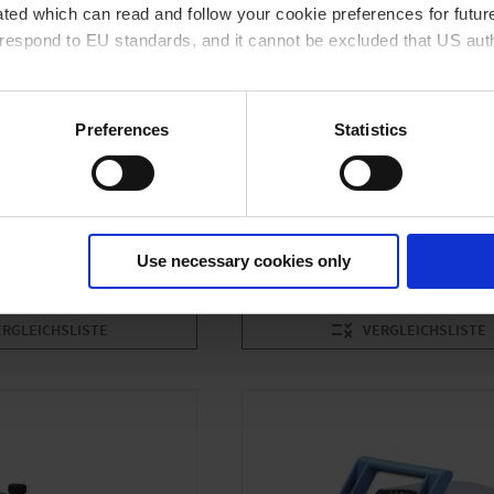
ted which can read and follow your cookie preferences for future
rrespond to EU standards, and it cannot be excluded that US aut
MV 10C NT
umpe
Chemie-Membranpumpe
ies and the use of your personal data please visit our
data priv
Preferences
Statistics
ar
Endvakuum 0.9 mbar
3
3
m
/h
Saugvermögen 9.5 m
/h
ändig
Ölfrei & chemiebeständig
Use necessary cookies only
M PRODUKT
ZUM PRODUKT
ERGLEICHSLISTE
VERGLEICHSLISTE