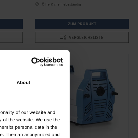
Ölfrei & chemiebeständig
ZUM PRODUKT
VERGLEICHSLISTE
About
onality of our website and
ty of the website. We use the
nsmits personal data in the
ere. Then an anonymized and