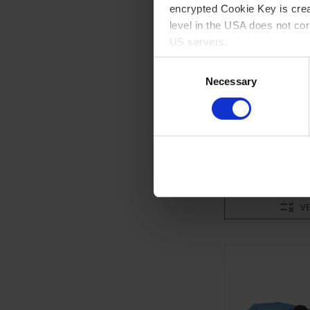
encrypted Cookie Key is crea
level in the USA does not co
US servers.
MD 4CRL NT
Consent
Chemie-Membranp
For more information on cook
Necessary
Selection
Endvakuum 1.5 mb
Saugvermögen 3.4 
Imprint
Ölfrei & chemiebest
ZU
V