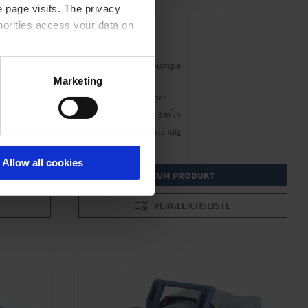
 page visits. The privacy
horities access your data on
ME 16C NT
Chemie-Membranpumpe
acy statement.
Marketing
Endvakuum 70 mbar
3
Saugvermögen 16.3 m
/h
Ölfrei & chemiebeständig
Allow all cookies
ZUM PRODUKT
VERGLEICHSLISTE