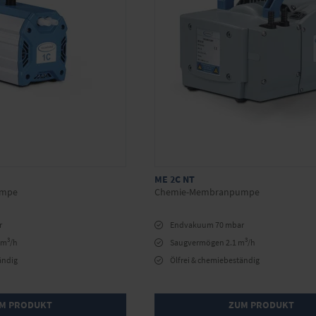
ME 2C NT
umpe
Chemie-Membranpumpe
r
Endvakuum 70 mbar
3
3
 m
/h
Saugvermögen 2.1 m
/h
ändig
Ölfrei & chemiebeständig
M PRODUKT
ZUM PRODUKT