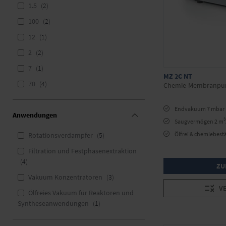
1.5
2
100
2
12
1
2
2
7
1
MZ 2C NT
70
4
Chemie-Membranp
Endvakuum 7 mbar
Anwendungen
3
Saugvermögen 2 m
Ölfrei & chemiebest
Rotationsverdampfer
5
Filtration und Festphasenextraktion
4
ZU
Vakuum Konzentratoren
3
V
Ölfreies Vakuum für Reaktoren und
Syntheseanwendungen
1