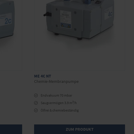
ME 4C NT
Chemie-Membranpumpe
Endvakuum 70 mbar
3
Saugvermögen 3.9 m
/h
Ölfrei & chemiebeständig
ZUM PRODUKT