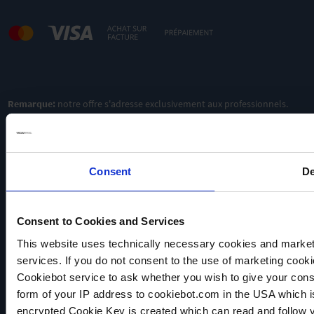
Remarque:
notre offre s'adresse exclusivement aux professionnels.
Consent
De
Consent to Cookies and Services
This website uses technically necessary cookies and marketi
VACUUBRAND
services. If you do not consent to the use of marketing cookie
Protection des données
Cookiebot service to ask whether you wish to give your cons
Imprint
form of your IP address to cookiebot.com in the USA which 
Disclaimer
encrypted Cookie Key is created which can read and follow yo