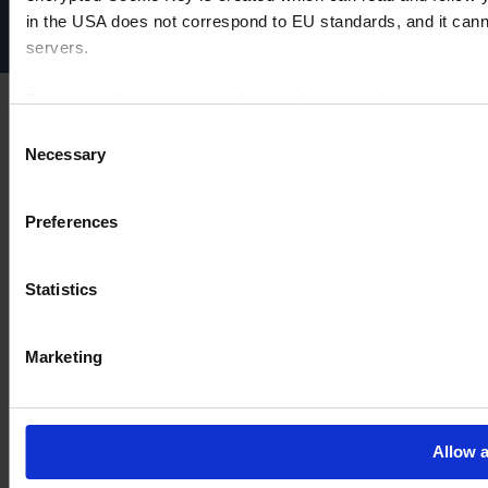
Cookie settings
in the USA does not correspond to EU standards, and it cann
servers.
For more information on cookies and the use of your personal
Consent
Necessary
Selection
Imprint
Preferences
Statistics
Marketing
Allow a