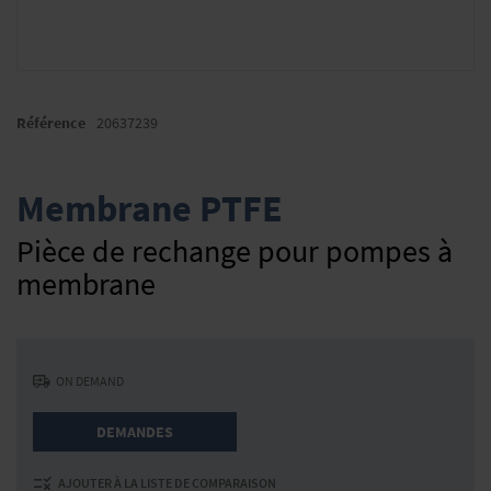
Skip
to
Référence
20637239
the
beginning
of
Membrane PTFE
the
images
Pièce de rechange pour pompes à
gallery
membrane
ON DEMAND
DEMANDES
AJOUTER À LA LISTE DE COMPARAISON