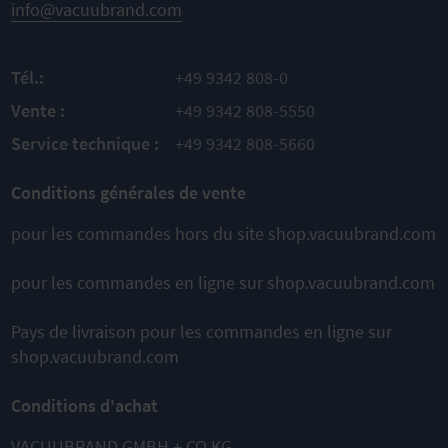
info@vacuubrand.com
en spirale
AU
AU
inox
PRODUIT
PRODUIT
AJOUTER
AJOUTER
Largeur
nominale
Tél.:
+49 9342 808-0
KF DN 25
À
À
mm |
Vente :
+49 9342 808-5550
longueur
COMPARER
COMPARER
1000 mm
Service technique :
+49 9342 808-5660
Taux de
mbar
-4
fuitembar
l/s
1 x 10
Conditions générales de vente
AU
pour les commandes hors du site shop.vacuubrand.com
PRODUIT
AJOUTER
pour les commandes en ligne sur shop.vacuubrand.com
À
COMPARER
Pays de livraison pour les commandes en ligne sur
shop.vacuubrand.com
Cela pourrait également vous
Conditions d'achat
convenir
VACUUBRAND GMBH + CO KG