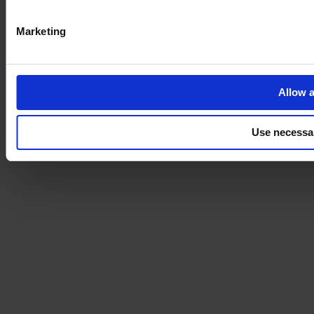
Marketing
Allow a
Use necessa