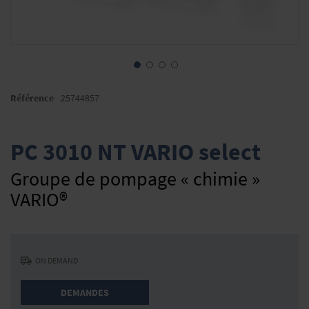
Skip
to
Référence
25744857
the
beginning
of
PC 3010 NT VARIO select
the
images
Groupe de pompage « chimie »
gallery
VARIO®
ON DEMAND
DEMANDES