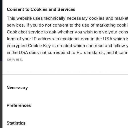
AU
PRODUIT
AU
AU
Consent to Cookies and Services
AJOUTER
PRODUIT
PRODUIT
AJOUTER
AJOUTER
VACUUBRAND
This website uses technically necessary cookies and marketi
À
Protection des données
services. If you do not consent to the use of marketing cookie
À
À
COMPARER
Imprint
Cookiebot service to ask whether you wish to give your cons
COMPARER
COMPARER
Disclaimer
form of your IP address to cookiebot.com in the USA which 
Cookie settings
encrypted Cookie Key is created which can read and follow yo
in the USA does not correspond to EU standards, and it cann
servers.
For more information on cookies and the use of your personal
Consent
Necessary
Selection
Imprint
Preferences
Statistics