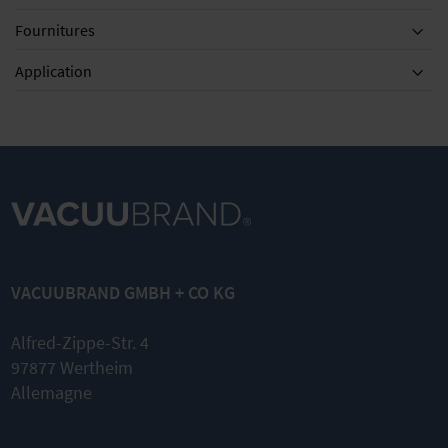
Fournitures
Accessoires
Application
KF DN 20/25
KF DN 25,
500 ml
Anneau de
1000 mm
Capteur de
centrage
Tuyau à vide
niveau de
VACUUBRAND GMBH + CO KG
universel
PVC avec
remplissage
pour petite
armature
pour ballon
bride
spiralée
rond
Alfred-Zippe-Str. 4
intérieure, à
petites
97877 Wertheim
brides
Allemagne
PVC avec
armature