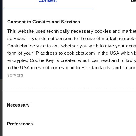
Consent
De
À
COMPARER
COMPARER
COMPARER
Consent to Cookies and Services
This website uses technically necessary cookies and marketi
VACUUBRAND
services. If you do not consent to the use of marketing cookie
Protection des données
Cookiebot service to ask whether you wish to give your cons
Imprint
form of your IP address to cookiebot.com in the USA which 
Disclaimer
encrypted Cookie Key is created which can read and follow yo
Cookie settings
in the USA does not correspond to EU standards, and it cann
servers.
For more information on cookies and the use of your personal
Consent
Necessary
Selection
Imprint
Preferences