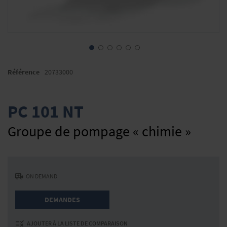
Skip
to
Référence
20733000
the
beginning
of
PC 101 NT
the
images
Groupe de pompage « chimie »
gallery
ON DEMAND
DEMANDES
AJOUTER À LA LISTE DE COMPARAISON