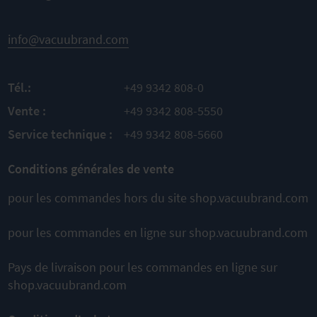
complet
AU
Pièces de
PRODUIT
AU
AJOUTER
rechange
PRODUIT
info@vacuubrand.com
AJOUTER
originales
À
Montage
À
facile
COMPARER
Tél.:
+49 9342 808-0
COMPARER
AU
Vente :
+49 9342 808-5550
PRODUIT
AJOUTER
Service technique :
+49 9342 808-5660
À
Conditions générales de vente
COMPARER
pour les commandes hors du site shop.vacuubrand.com
Cela pourrait également vous
pour les commandes en ligne sur shop.vacuubrand.com
convenir
Pays de livraison pour les commandes en ligne sur
shop.vacuubrand.com