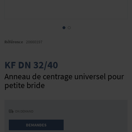
Skip
to
Référence
20660197
the
beginning
of
KF DN 32/40
the
images
Anneau de centrage universel pour
gallery
petite bride
ON DEMAND
DEMANDES