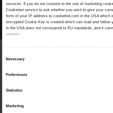
VACUUBRAND
services. If you do not consent to the use of marketing cookie
Protection des données
Cookiebot service to ask whether you wish to give your cons
Imprint
form of your IP address to cookiebot.com in the USA which 
Disclaimer
encrypted Cookie Key is created which can read and follow yo
Cookie settings
in the USA does not correspond to EU standards, and it cann
servers.
For more information on cookies and the use of your personal
Consent
Necessary
Selection
Imprint
Preferences
Statistics
Marketing