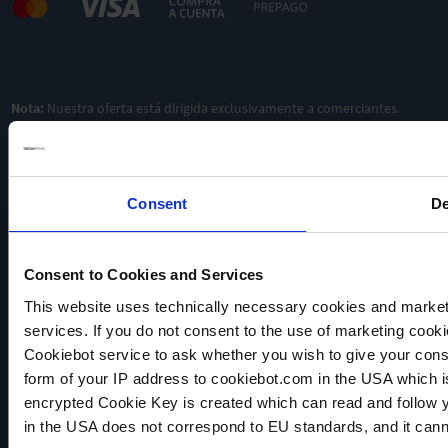
Nota:
Nuestra oferta está dirigida exclusivamente a comerciantes.
Consent
De
Consent to Cookies and Services
This website uses technically necessary cookies and marketi
VACUUBRAND
services. If you do not consent to the use of marketing cookie
Política de privacidad
Cookiebot service to ask whether you wish to give your cons
Imprint
form of your IP address to cookiebot.com in the USA which 
Disclaimer
encrypted Cookie Key is created which can read and follow yo
Cookie settings
in the USA does not correspond to EU standards, and it cann