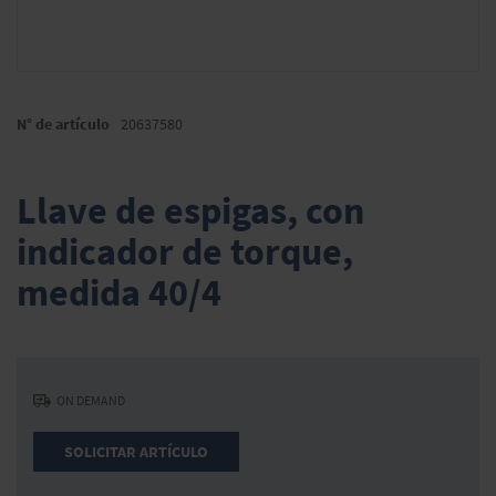
Saltar
al
N° de artículo
20637580
comienzo
de
la
Llave de espigas, con
galería
de
indicador de torque,
imágenes
medida 40/4
ON DEMAND
SOLICITAR ARTÍCULO