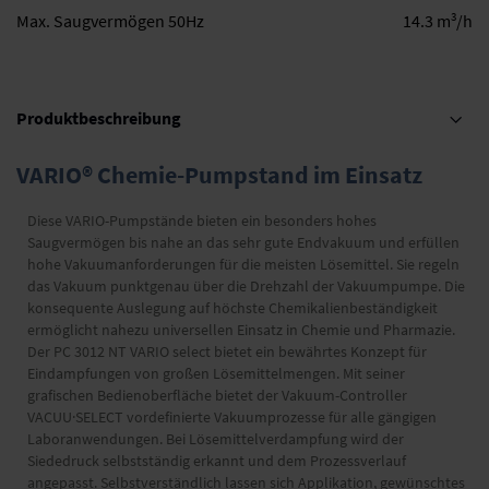
3
Max. Saugvermögen 50Hz
14.3 m
/h
Produktbeschreibung
VARIO® Chemie-Pumpstand im Einsatz
Diese VARIO-Pumpstände bieten ein besonders hohes
Saugvermögen bis nahe an das sehr gute Endvakuum und erfüllen
hohe Vakuumanforderungen für die meisten Lösemittel. Sie regeln
das Vakuum punktgenau über die Drehzahl der Vakuumpumpe. Die
konsequente Auslegung auf höchste Chemikalienbeständigkeit
ermöglicht nahezu universellen Einsatz in Chemie und Pharmazie.
Der PC 3012 NT VARIO select bietet ein bewährtes Konzept für
Eindampfungen von großen Lösemittelmengen. Mit seiner
grafischen Bedienoberfläche bietet der Vakuum-Controller
VACUU·SELECT vordefinierte Vakuumprozesse für alle gängigen
Laboranwendungen. Bei Lösemittelverdampfung wird der
Siededruck selbstständig erkannt und dem Prozessverlauf
angepasst. Selbstverständlich lassen sich Applikation, gewünschtes