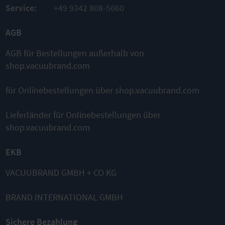
Service:
+49 9342 808-5660
VERGLEICHSLISTE
ZUM
PRODUKT
AGB
VERGLEICHSLISTE
AGB für Bestellungen außerhalb von
shop.vacuubrand.com
für Onlinebestellungen über shop.vacuubrand.com
Das könnte ebenfalls passend für
Sie sein
Lieferländer für Onlinebestellungen über
shop.vacuubrand.com
EKB
VACUUBRAND GMBH + CO KG
BRAND INTERNATIONAL GMBH
MD 4C NT
MD 4C
MD 4C NT
Chemie-
VARIO select
+2AK
Membranpu
VARIO®
Chemie-
Sichere Bezahlung