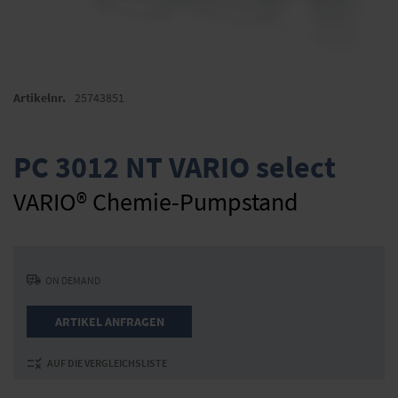
Zum
Anfang
Artikelnr.
25743851
der
Bildergalerie
springen
PC 3012 NT VARIO select
VARIO® Chemie-Pumpstand
ON DEMAND
ARTIKEL ANFRAGEN
AUF DIE VERGLEICHSLISTE