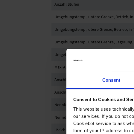
Anzahl Stufen
Umgebungstemp., untere Grenze, Betrieb, in
Umgebungstemp., obere Grenze, Betrieb, in 
Umgebungstemp., untere Grenze, Lagerung, 
Umgebungstemp., obere Grenze, Lagerung, i
Max. Auslassdruck absolut in bar
Anschluss saugseitig
Consent
Anschluss druckseitig
Consent to Cookies and Ser
Nennleistung in kW
This website uses technicall
our services. If you do not c
Nenndrehzahl 50/60 Hz
Cookiebot service to ask whe
IP-Schutzart nach IEC 60529
form of your IP address to 