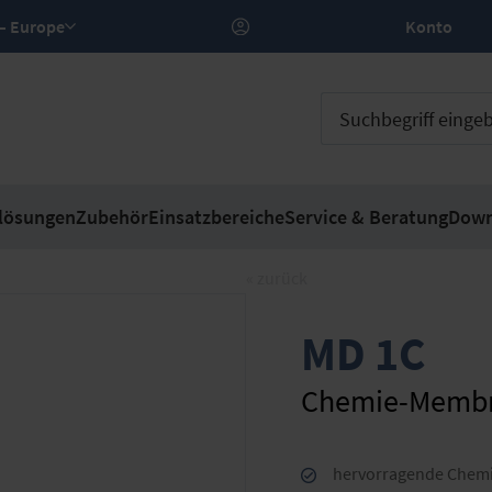
DE – Europe
Konto
lösungen
Zubehör
Einsatzbereiche
Service & Beratung
Down
« zurück
MD 1C
Chemie-Memb
hervorragende Chemik