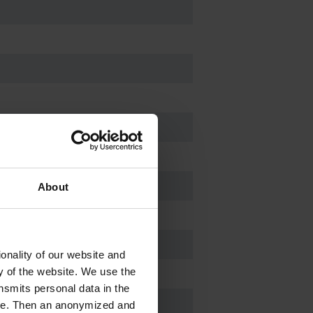
hwelle DN 8-10 mm
About
hwelle DN 8 mm
onality of our website and
ty of the website. We use the
-1
00 min
nsmits personal data in the
ere. Then an anonymized and