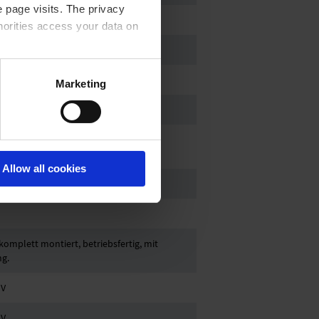
 page visits. The privacy
horities access your data on
acy statement.
Marketing
Allow all cookies
 Ex h IIC T3 Gc X Internal Atm. only
omplett montiert, betriebsfertig, mit
ng.
 V
 V