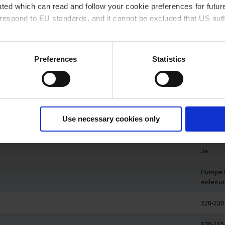
ted which can read and follow your cookie preferences for future
338 mm
rrespond to EU standards, and it cannot be excluded that US aut
142 mm
ies and the use of your personal data please visit our
data priv
223 mm
Preferences
Statistics
7.9 kg
 Hz bzw. 1500 Upm/62% (VARIO)/1500 Upm (VARIO-SP)/12500 Upm
41 dBA
Use necessary cookies only
II 3/- G
Ja
Pumpe k
Anleitu
220-230
100-115