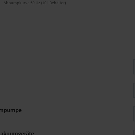
Abpumpkurve 60 Hz (10 l Behälter)
uumpumpe
 Vakuumgeräte