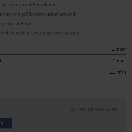
 bis nahe an das Endvakuum
 auch mit geöffnetem Gasballastventil
tionsarmer Betrieb
anlebensdauer, wartungsfreier Antrieb
2 mbar
t
4 mbar
3
1.3 m
/h
AUF DIE VERGLEICHSLISTE
EN