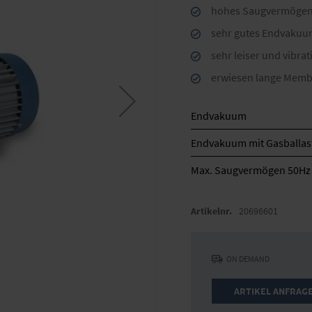
hohes Saugvermögen
sehr gutes Endvakuum
sehr leiser und vibra
erwiesen lange Membr
Endvakuum
Endvakuum mit Gasballas
Max. Saugvermögen 50Hz
Artikelnr.
20696601
ON DEMAND
ARTIKEL ANFRAG