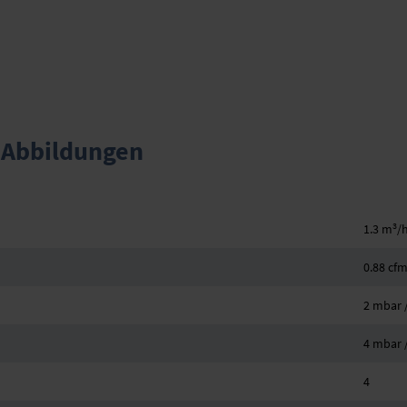
 Abbildungen
3
1.3 m
/
0.88 cf
2 mbar /
4 mbar /
4