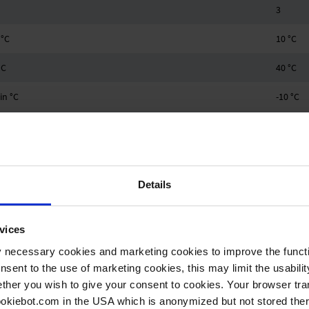
3
 °C
10 °C
°C
40 °C
in °C
-10 °C
n °C
60 °C
1.1 bar
Schlauc
Details
Schlauc
vices
0.08 kW
y necessary cookies and marketing cookies to improve the functi
onsent to the use of marketing cookies, this may limit the usabili
1500/18
ther you wish to give your consent to cookies. Your browser tra
IP 40
cookiebot.com in the USA which is anonymized but not stored th