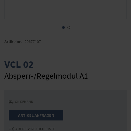
Zum
Anfang
Artikelnr.
20677107
der
Bildergalerie
springen
VCL 02
Absperr-/Regelmodul A1
ON DEMAND
ARTIKEL ANFRAGEN
AUF DIE VERGLEICHSLISTE