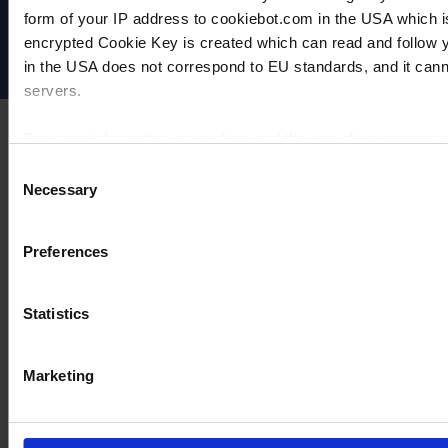
form of your IP address to cookiebot.com in the USA which 
Disclaimer
encrypted Cookie Key is created which can read and follow yo
Cookie-Einstellungen
in the USA does not correspond to EU standards, and it cann
servers.
For more information on cookies and the use of your personal
Consent
Necessary
Selection
Imprint
Preferences
Statistics
Marketing