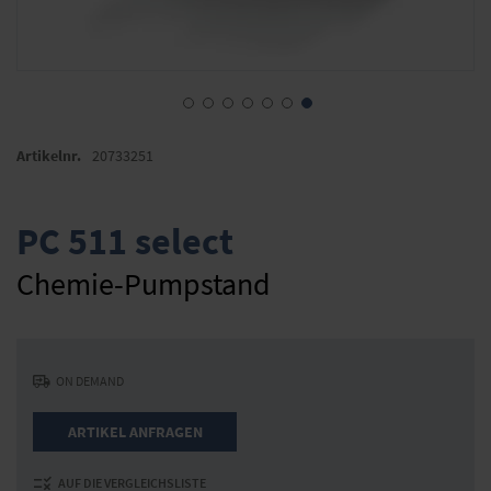
Zum
Anfang
Artikelnr.
20733251
der
Bildergalerie
springen
PC 511 select
Chemie-Pumpstand
ON DEMAND
ARTIKEL ANFRAGEN
AUF DIE VERGLEICHSLISTE