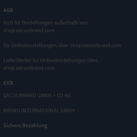
AGB
AGB für Bestellungen außerhalb von
shop.vacuubrand.com
für Onlinebestellungen über shop.vacuubrand.com
Das könnte ebenfalls passend für
Sie sein
Lieferländer für Onlinebestellungen über
shop.vacuubrand.com
EKB
VACUUBRAND GMBH + CO KG
BRAND INTERNATIONAL GMBH
MZ 2C VARIO
MZ 2C NT
MZ 2C NT
select
+2AK
+AK+EK
Sichere Bezahlung
VARIO®
Chemie-
Chemie-
Chemie-
Vakuumsyst
Vakuumsyst