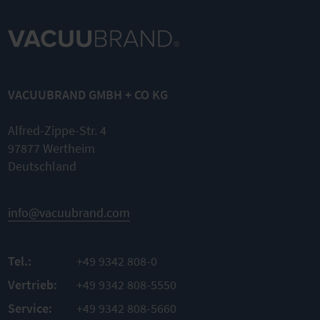
NT
DN 8 mm
500 ml
SYNCHRO
Vakuumschl
Füllstandsse
Vakuumsyst
auch
nsor
VACUUBRAND GMBH + CO KG
eme
transparent
komplett für
Ausbausatz
Rundkolben
Manometer
Nennweite
Alfred-Zippe-Str. 4
DN 8 mm
Stecker
97877 Wertheim
VACUU·BUS®
Für NT
Flexibel
SYNCHRO
Deutschland
Kabellänge
Meterware
Vakuumsysteme
2 m
ZUM
info@vacuubrand.com
ZUM
PRODUKT
ZUM
PRODUKT
PRODUKT
VERGLEICHSLISTE
E
VERGLEICHSLISTE
Tel.:
+49 9342 808-0
VERGLEICHSLISTE
Vertrieb:
+49 9342 808-5550
Service:
+49 9342 808-5660