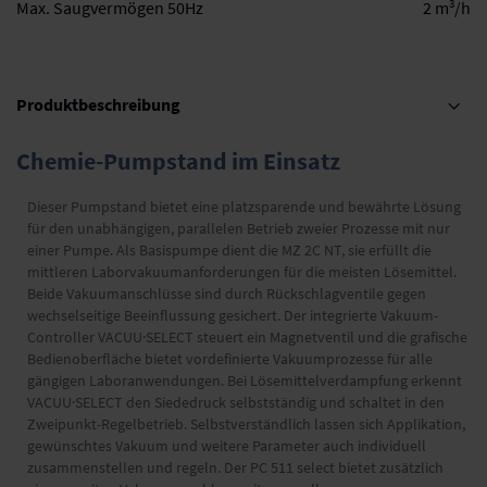
3
Max. Saugvermögen 50Hz
2 m
/h
Produktbeschreibung
Chemie-Pumpstand im Einsatz
Dieser Pumpstand bietet eine platzsparende und bewährte Lösung
für den unabhängigen, parallelen Betrieb zweier Prozesse mit nur
einer Pumpe. Als Basispumpe dient die MZ 2C NT, sie erfüllt die
mittleren Laborvakuumanforderungen für die meisten Lösemittel.
Beide Vakuumanschlüsse sind durch Rückschlagventile gegen
wechselseitige Beeinflussung gesichert. Der integrierte Vakuum-
Controller VACUU·SELECT steuert ein Magnetventil und die grafische
Bedienoberfläche bietet vordefinierte Vakuumprozesse für alle
gängigen Laboranwendungen. Bei Lösemittelverdampfung erkennt
VACUU·SELECT den Siededruck selbstständig und schaltet in den
Zweipunkt-Regelbetrieb. Selbstverständlich lassen sich Applikation,
gewünschtes Vakuum und weitere Parameter auch individuell
zusammenstellen und regeln. Der PC 511 select bietet zusätzlich