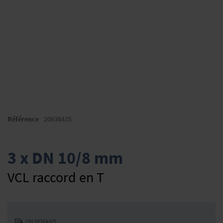
Skip
to
Référence
20638435
the
beginning
of
3 x DN 10/8 mm
the
images
VCL raccord en T
gallery
ON DEMAND