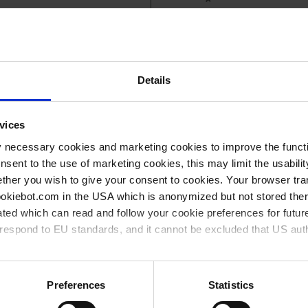
Details
vices
y necessary cookies and marketing cookies to improve the functi
onsent to the use of marketing cookies, this may limit the usabili
ther you wish to give your consent to cookies. Your browser tra
cookiebot.com in the USA which is anonymized but not stored th
ted which can read and follow your cookie preferences for future
rrespond to EU standards, and it cannot be excluded that US aut
EK 600
ies and the use of your personal data please visit our
data priv
Preferences
Statistics
pour VACUU-PURE
Kit groupe de pompage (sans pompe)