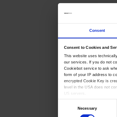
Consent
Consent to Cookies and Ser
This website uses technicall
our services. If you do not c
Cookiebot service to ask whe
form of your IP address to 
encrypted Cookie Key is crea
level in the USA does not co
US servers.
Consent
KF DN 25 / SLW 19
For more information on cook
Necessary
Selection
Coude DN25/SLW19 