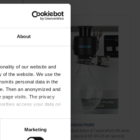
About
onality of our website and
ty of the website. We use the
nsmits personal data in the
ere. Then an anonymized and
 page visits. The privacy
horities access your data on
AK 500 / KF DN 25 VACUU·PURE
acy statement.
Marketing
Lot de rattrapage séparateur à l'aspiration AK avec
ballon rond 500 ml, raccord KF DN 25 et raccord