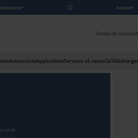
 – Switzerland
Account
mes
Accessoires
Application
Services et conseils
Télécharge
es et de