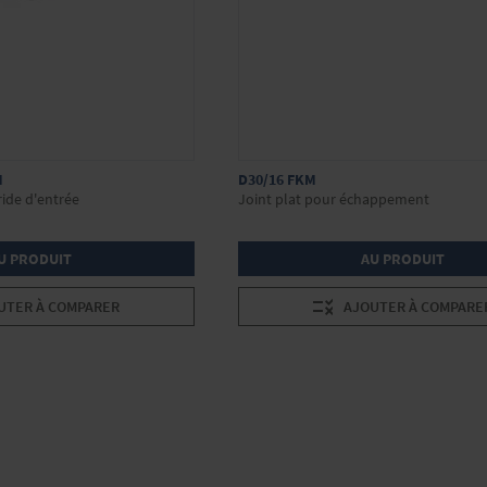
M
D30/16 FKM
ride d'entrée
Joint plat pour échappement
U PRODUIT
AU PRODUIT
UTER À COMPARER
AJOUTER À COMPARE
ment la page
nt