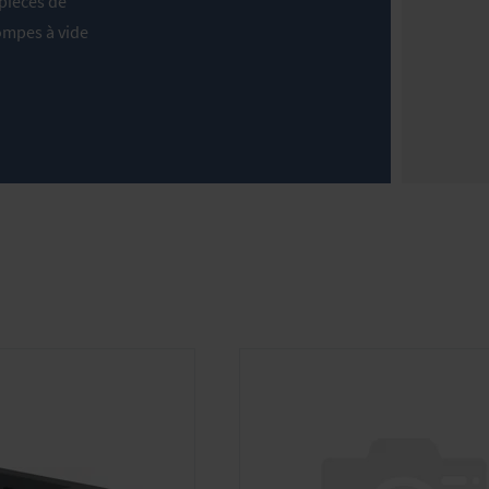
 pièces de
ompes à vide
 à la
ons
ue en ligne.