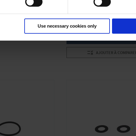
Pour VACUU·PURE®
U PRODUIT
Entrée petite bride Petite bride KF DN 25
Sortie de l'arbre à tuyaux DN 19 mm
UTER À COMPARER
Use necessary cookies only
AU PRODUIT
AJOUTER À COMPARE