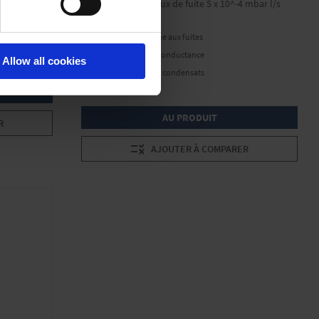
cannelé 15 mm, Taux de fuite 5 x 10^-4 mbar l/s
Compact & étanche aux fuites
Bonne valeur de conductance
Allow all cookies
Vidange facile des condensats
AU PRODUIT
R
AJOUTER À COMPARER