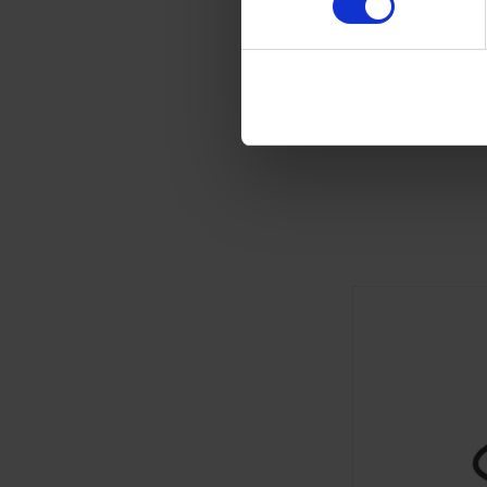
A
Imprint
AJO