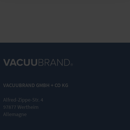
MZ 2C NT / MZ 2C NT VARIO / PC 3002
Set de membranes et clapets
Kit complet
VACUUBRAND GMBH + CO KG
Pièces de rechange originales
Montage facile
Alfred-Zippe-Str. 4
97877 Wertheim
AU PRODUIT
Allemagne