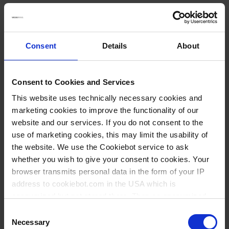
Détails
Consent
Details
About
Pompe à membrane « chimie » en
utilisation
Consent to Cookies and Services
Les pompes à membrane "chimie" sans huile sont idéales pour
This website uses technically necessary cookies and
l'aspiration en continu de vapeurs et gaz corrosifs. La construction
marketing cookies to improve the functionality of our
biétagée permet la combinaison intéressante d'un débit élevé avec
website and our services. If you do not consent to the
un bon vide limite. Les gaz et vapeurs pompés ne sont en contact
use of marketing cookies, this may limit the usability of
qu'avec des matériaux fluorés à la résistance chimique optimum. La
the website. We use the Cookiebot service to ask
conception des membranes PTFE "sandwich" leur assure une
longue durée de vie. Avec son lest d'air, la pompe MZ 2C NT est
whether you wish to give your consent to cookies. Your
adaptée pour le pompage des vapeurs facilement condensables. La
browser transmits personal data in the form of your IP
gamme des nouvelles pompes NT se distingue par des
address to cookiebot.com in the USA which is
performances accrues et une meilleure tolérance aux condensats.
anonymized but not stored there. Then an anonymized
and encrypted Cookie Key is created which can read and
Consent
Instructions pour l'élimination des appareils usagés »
follow your cookie preferences for future page visits. The
Necessary
Selection