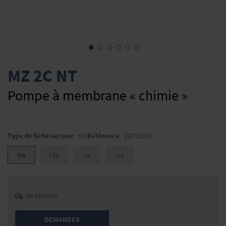
Skip
to
MZ 2C NT
the
beginning
Pompe à membrane « chimie »
of
the
images
gallery
Type de fiche secteur
CH
Référence
20732301
CH
CEE
UK
US
ON DEMAND
DEMANDES