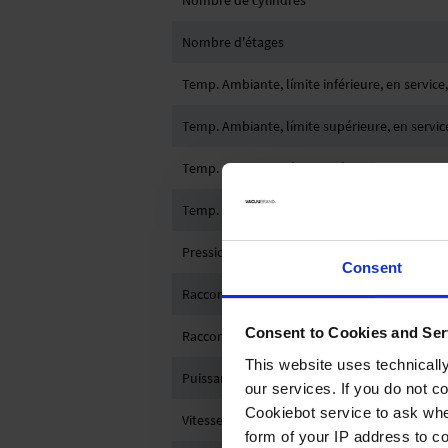
Nombre de cylindres
Nombre d'étages
Temp. Ambiante, límite inférieure, en service,
Temp. Ambiante, límite supérieure, en service
Temp. Ambiante, límite inféreure, stockage, 
Temp. Ambiante, límite supérieure, stockage,
Pression max. à l'échappement (abs.)
Consent
Raccord côté aspiration
Consent to Cookies and Ser
Raccord côté pression
This website uses technicall
Puissance nominale en kW
our services. If you do not c
Cookiebot service to ask whe
Vitesse nominale en 50/60 Hz
form of your IP address to 