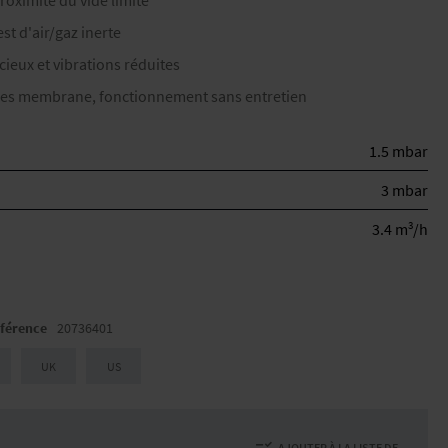
roximité du vide limite
est d'air/gaz inerte
ieux et vibrations réduites
des membrane, fonctionnement sans entretien
1.5 mbar
3 mbar
3
3.4 m
/h
férence
20736401
UK
US
AJOUTER À LA LISTE DE