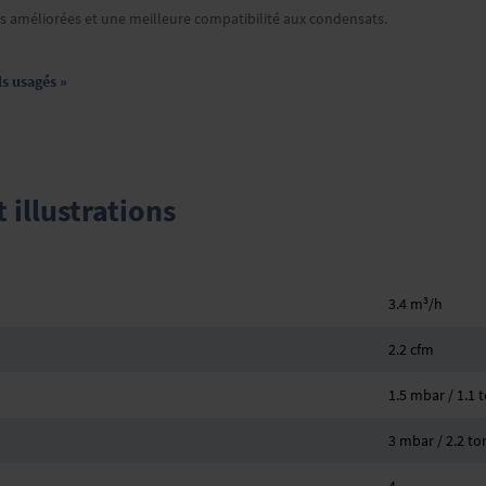
 améliorées et une meilleure compatibilité aux condensats.
ls usagés »
illustrations
3
3.4 m
/h
2.2 cfm
1.5 mbar / 1.1 t
3 mbar / 2.2 to