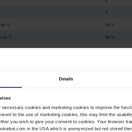
4
3
 en °C
10 °C
, en °C
40 °C
en °C
-10 °C
 en °C
60 °C
1.1 bar
Details
Embout DN 8-
vices
Embout DN 8-
y necessary cookies and marketing cookies to improve the functi
0.25 kW
onsent to the use of marketing cookies, this may limit the usabili
ther you wish to give your consent to cookies. Your browser tra
1500/1800 min
cookiebot.com in the USA which is anonymized but not stored th