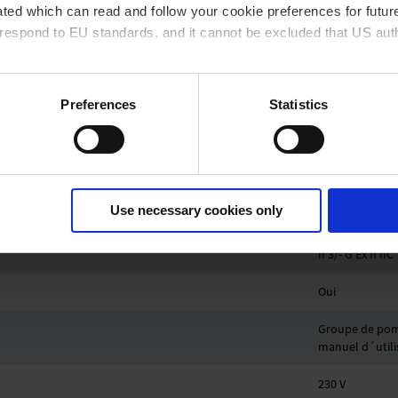
ted which can read and follow your cookie preferences for future
IP 40
rrespond to EU standards, and it cannot be excluded that US aut
328 mm
243 mm
ies and the use of your personal data please visit our
data priv
Preferences
Statistics
198 mm
14.3 kg
A à 50 Hz ou 1500 tr/min/62% (VARIO)/1500 tr/min (VARIO-
45 dBA
Use necessary cookies only
II 3/- G Ex h II
Oui
Groupe de pomp
manuel d´utili
230 V