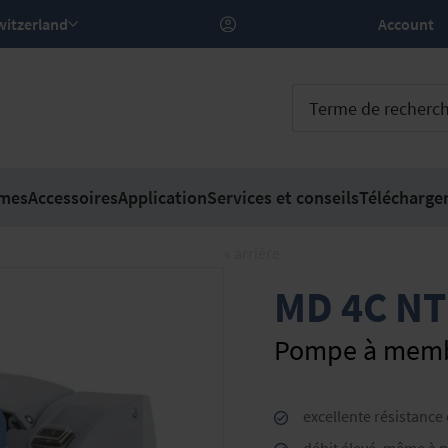
 – Switzerland
Account
mes
Accessoires
Application
Services et conseils
Télécharge
« arrière
MD 4C NT
Pompe à membr
excellente résistanc