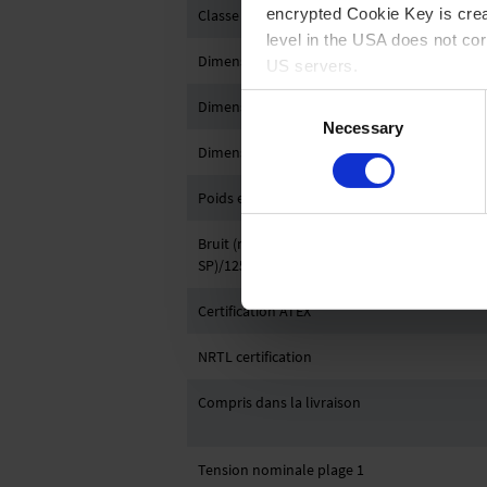
encrypted Cookie Key is crea
Classe de protection IP selon IEC 60529
level in the USA does not co
Dimensions L en mm
US servers.
Consent
Dimensions P en mm
For more information on cook
Necessary
Selection
Dimensions H en mm
Imprint
Poids en kg
Bruit (niveau de pression acoustique) en dB
SP)/12500 Upm (VACUU·PURE®)
Certification ATEX
NRTL certification
Compris dans la livraison
Tension nominale plage 1