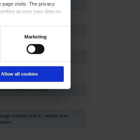
 page visits. The privacy
horities access your data on
acy statement.
Marketing
Allow all cookies
C T3 Gc X Internal Atm. only
age complet, prêt à l´emploi, avec
sation.