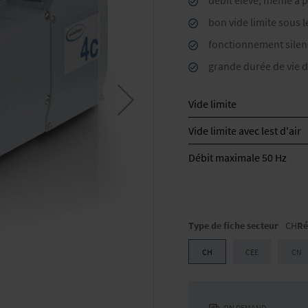
débit élevé, même à p
bon vide limite sous l
fonctionnement silenc
grande durée de vie 
Vide limite
Vide limite avec lest d'air
Débit maximale 50 Hz
Type de fiche secteur
CH
Ré
CH
CEE
CN
ON DEMAND