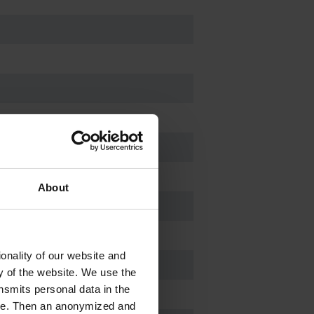
About
10 mm
10 mm
onality of our website and
ty of the website. We use the
nsmits personal data in the
-1
ere. Then an anonymized and