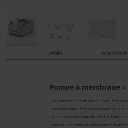
Skip
Détails
Données tech
to
the
beginning
of
the
images
Pompe à membrane « ch
gallery
Les pompes à membrane "chimie" à trois étage
La construction à trois étages apporte la co
qu'avec des matériaux fluorés à la grande 
avec son lest d'air est spécialement destiné