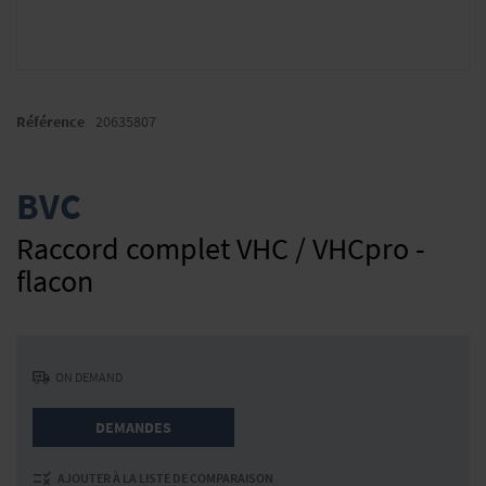
Skip
to
Référence
20635807
the
beginning
of
BVC
the
images
Raccord complet VHC / VHCpro -
gallery
flacon
ON DEMAND
DEMANDES
AJOUTER À LA LISTE DE COMPARAISON