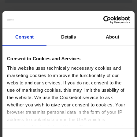
Vue d’ensemble
Consent
Details
About
Détails
Consent to Cookies and Services
Raccord complet VHC / VHCpro - flacon en
This website uses technically necessary cookies and
utilisation
marketing cookies to improve the functionality of our
website and our services. If you do not consent to the
Coupleur complet pour connexion VHC - flacon, avec adaptateur et
use of marketing cookies, this may limit the usability of
tuyau d'admission
the website. We use the Cookiebot service to ask
Raccord rapide en PVDF, avec adaptateur pour connecter un VHC /
whether you wish to give your consent to cookies. Your
pro
VHC
au flacon collecteur. Très bonne résistance chimique,
browser transmits personal data in the form of your IP
ensemble complet avec tube d'entrée de liquide dans le flacon
address to cookiebot.com in the USA which is
limitant ainsi la formation de mousse et d'aérosol. Dispositif
anonymized but not stored there. Then an anonymized
autoclavable, ce kit est également nécessaire pour connecter un
pro
second VHC / VHC
. Le flacon collecteur reste étanche au vide en
and encrypted Cookie Key is created which can read and
Consent