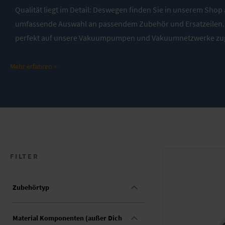
Qualität liegt im Detail: Deswegen finden Sie in unserem Shop
umfassende Auswahl an passendem Zubehör und Ersatzeilen. 
perfekt auf unsere Vakuumpumpen und Vakuumnetzwerke zug
Damit tragen sie maßgeblich zur Langlebigkeit und Performan
Geräte bei. Haben Sie Fragen zu unseren Produkten? Wir bera
Mehr erfahren »
gerne. Stellen Sie einfach im Onlineshop Ihre Anfrage.
FILTER
Zubehörtyp
Material Komponenten (außer Dich