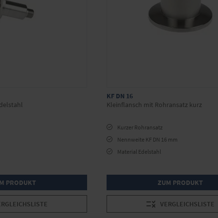
KF DN 16
delstahl
Kleinflansch mit Rohransatz kurz
Kurzer Rohransatz
Nennweite KF DN 16 mm
Material Edelstahl
M PRODUKT
ZUM PRODUKT
ERGLEICHSLISTE
VERGLEICHSLISTE