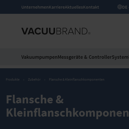
Unternehmen
Karriere
Aktuelles
Kontakt
Vakuumpumpen
Messgeräte & Controller
System
Produkte
Zubehör
Flansche & Kleinflanschkomponenten
Flansche &
Kleinflanschkomponen