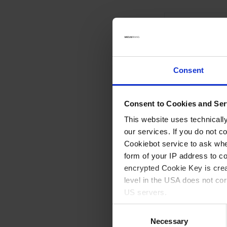
Consent
Consent to Cookies and Ser
This website uses technicall
our services. If you do not c
Cookiebot service to ask whe
form of your IP address to 
encrypted Cookie Key is crea
level in the USA does not co
KF DN 40
US servers.
Kleinflansch mit Roh
Consent
For more information on cook
Necessary
Selection
Kurzer Rohransatz