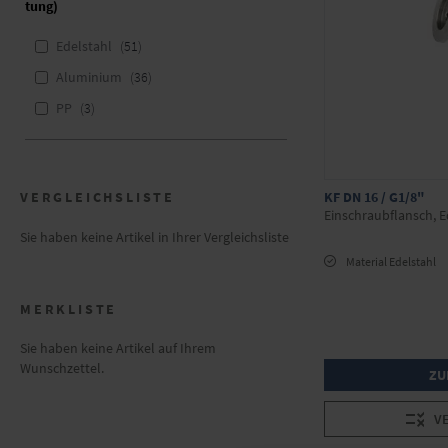
tung)
Edelstahl
51
Aluminium
36
PP
3
VERGLEICHSLISTE
KF DN 16 / G1/8"
Einschraubflansch, E
Sie haben keine Artikel in Ihrer Vergleichsliste
Material Edelstahl
MERKLISTE
Sie haben keine Artikel auf Ihrem
Wunschzettel.
ZU
V