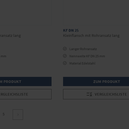
KF DN 25
ransatz lang
Kleinflansch mit Rohransatz lang
Langer Rohransatz
6 mm
Nennweite KF DN 25 mm
Material Edelstahl
M PRODUKT
ZUM PRODUKT
ERGLEICHSLISTE
VERGLEICHSLISTE
ite
e
Seite
5
Seite
Weiter