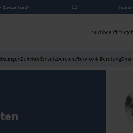
DE – Switzerland
Konto
lösungen
Zubehör
Einsatzbereiche
Service & Beratung
Down
ten