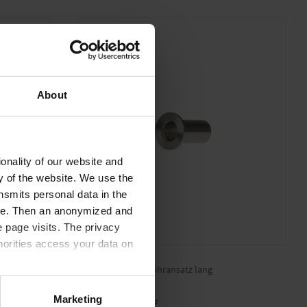
About
onality of our website and
ty of the website. We use the
nsmits personal data in the
ere. Then an anonymized and
 page visits. The privacy
horities access your data on
KF DN 20
Kleinflansch mit Rohransatz lang
acy statement.
Marketing
Langer Rohransatz