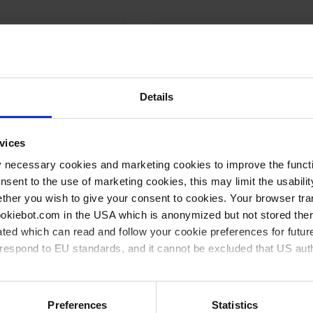
Details
vices
y necessary cookies and marketing cookies to improve the functi
onsent to the use of marketing cookies, this may limit the usabili
ther you wish to give your consent to cookies. Your browser tra
cookiebot.com in the USA which is anonymized but not stored th
ted which can read and follow your cookie preferences for future
rrespond to EU standards, and it cannot be excluded that US aut
KF DN 10
ransatz kurz
Kleinflansch mit Rohransatz lang
ies and the use of your personal data please visit our
data priv
Preferences
Statistics
Langer Rohransatz