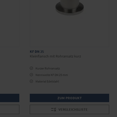
KF DN 25
Kleinflansch mit Rohransatz kurz
Kurzer Rohransatz
Nennweite KF DN 25 mm
Material Edelstahl
ZUM PRODUKT
VERGLEICHSLISTE