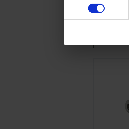
Nennweite KF DN 4
Material Edelstahl
Imprint
ZU
V